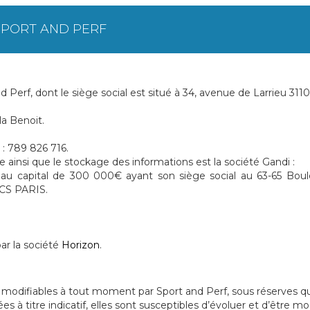
SPORT AND PERF
nd Perf, dont le siège social est situé à 34, avenue de Larrieu 311
la Benoit.
: 789 826 716.
 ainsi que le stockage des informations est la société Gandi :
s au capital de 300 000€ ayant son siège social au 63-65 Boul
RCS PARIS.
par la société
Horizon
.
nt modifiables à tout moment par Sport and Perf, sous réserves q
s à titre indicatif, elles sont susceptibles d’évoluer et d’être mod