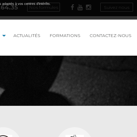
s adaptés à vos centres d'intérêts.
.64.35
Nos formules
Suivez nous
ACTUALITÉS
FORMATIONS
CONTACTEZ-NOUS