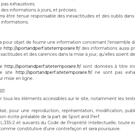
 pas exhaustives.
e des informations à jours, et précises.
rra être tenue responsable des inexactitudes et des oublis dans l
s informations.
a pour objet de fournir une information concernant l’ensemble des
te
http://sportandperf.sitetemporaire.fr/
des informations aussi pré
actitudes et des carences dans la mise à jour, qu’elles soient de s
ite
http://sportandperf.sitetemporaire.fr/
sont données à titre indi
le site
http://sportandperf.sitetemporaire.fr/
ne sont pas exhau
r mise en ligne.
on
ur tous les éléments accessibles sur le site, notamment les text
sé, pour une reproduction, représentation, modification, publ
tion écrite préalable de la part de Sport and Perf.
.335-2 et suivants du Code de Propriété Intellectuelle, toute ex
 comme constitutive d’une contrefaçon et sera poursuivie.