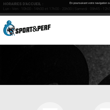
En poursuivant votre navigation su
HORAIRES D'ACCUEIL :
Lun - Ven : 10h00 - 14h00 et 17h00 - 20h00 | Samedi : 09h45 - 12h