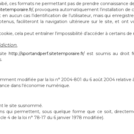
ibé, ces formats ne permettant pas de prendre connaissance des 
itetemporaire.fr/
, provoquera automatiquement l’installation de coo
en aucun cas l’identification de l’utilisateur, mais qui enregistre
btenus, faciliteront la navigation ultérieure sur le site, et on
cookie, cela peut entraîner l’impossibilité d’accéder à certains de 
idiction.
 site
http://sportandperf.sitetemporaire.fr/
est soumis au droit fra
s.
mment modifiée par la loi n° 2004-801 du 6 août 2004 relative à l'
fiance dans l'économie numérique.
sant le site susnommé.
ions qui permettent, sous quelque forme que ce soit, directeme
cle 4 de la loi n° 78-17 du 6 janvier 1978 modifiée).