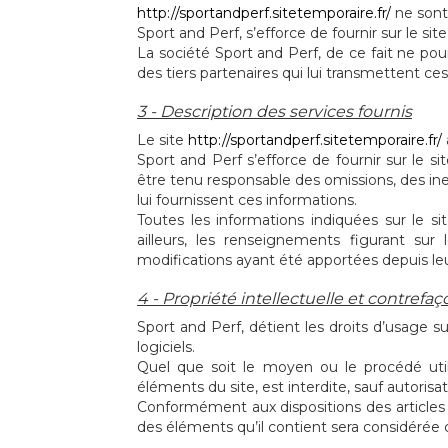
http://sportandperf.sitetemporaire.fr/
ne sont
Sport and Perf, s’efforce de fournir sur le sit
La société Sport and Perf, de ce fait ne pou
des tiers partenaires qui lui transmettent ce
3 - Description des services fournis
Le site
http://sportandperf.sitetemporaire.fr/
Sport and Perf s’efforce de fournir sur le si
être tenu responsable des omissions, des inex
lui fournissent ces informations.
Toutes les informations indiquées sur le s
ailleurs, les renseignements figurant sur 
modifications ayant été apportées depuis leu
4 - Propriété intellectuelle et contrefaç
Sport and Perf, détient les droits d’usage s
logiciels.
Quel que soit le moyen ou le procédé utili
éléments du site, est interdite, sauf autorisa
Conformément aux dispositions des articles L
des éléments qu’il contient sera considérée