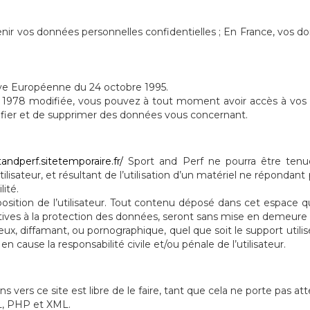
nir vos données personnelles confidentielles ; En France, vos d
ctive Européenne du 24 octobre 1995.
er 1978 modifiée, vous pouvez à tout moment avoir accès à vos
tifier et de supprimer des données vous concernant.
tandperf.sitetemporaire.fr/
Sport and Perf ne pourra être ten
tilisateur, et résultant de l’utilisation d’un matériel ne répondant
ité.
osition de l’utilisateur. Tout contenu déposé dans cet espace qui
elatives à la protection des données, seront sans mise en demeure
eux, diffamant, ou pornographique, quel que soit le support utili
n cause la responsabilité civile et/ou pénale de l’utilisateur.
ns vers ce site est libre de le faire, tant que cela ne porte pas at
ML, PHP et XML.