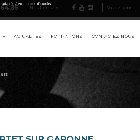
s adaptés à vos centres d'intérêts.
.64.35
Nos formules
Suivez nous
ACTUALITÉS
FORMATIONS
CONTACTEZ-NOUS
ness
ORTET SUR GARONNE