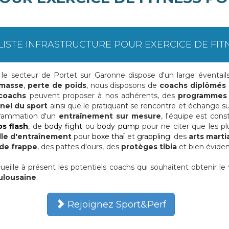
LISTE INFRASTRUCTURE POUR EXERCICE DE FIT
sur le secteur de Portet sur Garonne dispose d'un large éventai
 masse
,
perte de poids
, nous disposons de
coachs diplômés
coachs
peuvent proposer à nos adhérents, des
programmes
nel du sport
ainsi que le pratiquant se rencontre et échange sur
ogrammation d'un
entraînement sur mesure
, l'équipe est co
s flash
, de
body fight
ou
body pump
pour ne citer que les p
lle d'entraînement
pour
boxe thaï
et
grappling
; des
arts marti
 de frappe
, des pattes d'ours, des
protèges tibia
et bien évid
ueille à présent les potentiels coachs qui souhaitent obtenir le
ulousaine
.
Rejoignez Sport&Perf