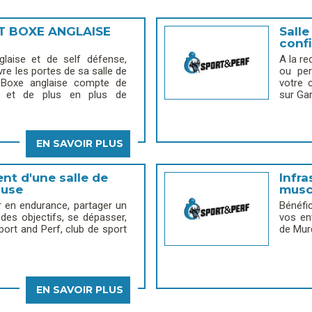
T BOXE ANGLAISE
Salle
conf
laise et de self défense,
A la re
re les portes de sa salle de
ou per
 Boxe anglaise compte de
votre 
 et de plus en plus de
sur Ga
EN SAVOIR PLUS
nt d'une salle de
Infra
ouse
musc
 en endurance, partager un
Bénéfi
es objectifs, se dépasser,
vos en
ort and Perf, club de sport
de Mur
EN SAVOIR PLUS