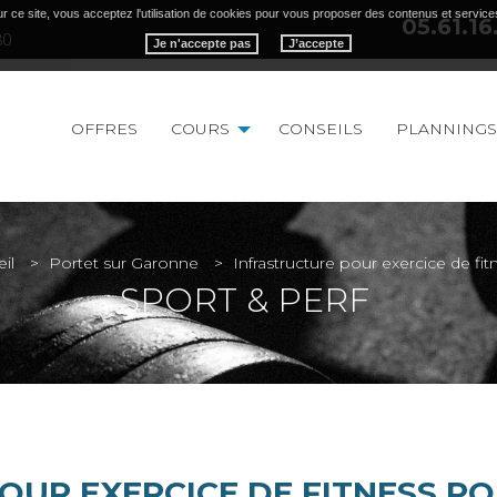
r ce site, vous acceptez l'utilisation de cookies pour vous proposer des contenus et service
05.61.16
30
Je n'accepte pas
OFFRES
COURS
CONSEILS
PLANNINGS
il
Portet sur Garonne
Infrastructure pour exercice de fit
SPORT & PERF
OUR EXERCICE DE FITNESS P