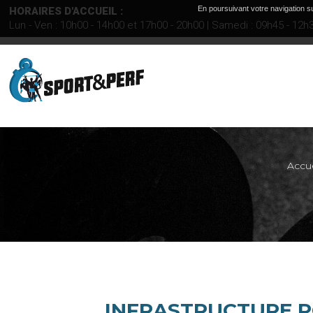
En poursuivant votre navigation su
HORAIRES D'ACCUEIL :
Lun - Ven : 10h00 - 14h00 et 17h00 - 20h00 | Samedi : 09h45 - 12h
Accue
INFRASTRUCTURE P